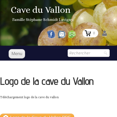
Cave du Vallon
Famille Stéphane Schmidt Lavigny
0
Menu
Accueil
NOS VINS
Logo de la cave du Vallon
Boutique
▼
Prix Courant
Téléchargement logo de la cave du vallon
1er Grand Cru