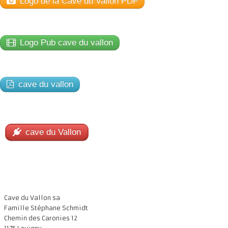
Logo de la Cave du Vallon PDF
Présentation
Dégustation
Logo Pub cave du vallon
Infos pratiques
▼
Médias
▼
cave du vallon
Login
▼
Français
▼
cave du Vallon
Cave du Vallon sa
Famille Stéphane Schmidt
Chemin des Caronies 12