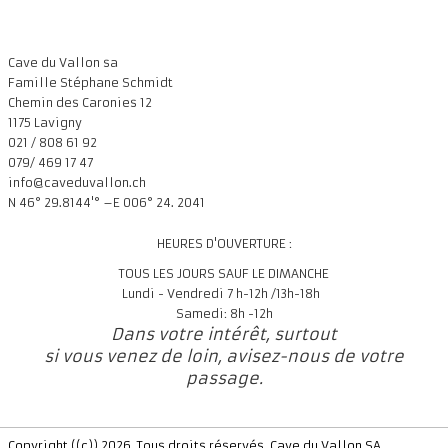
Présentation
Dégustation
Cave du Vallon sa
Famille Stéphane Schmidt
Infos pratiques
▼
Chemin des Caronies 12
1175 Lavigny
Médias
▼
021 / 808 61 92
079/ 469 17 47
Login
▼
info@caveduvallon.ch
N 46° 29.8144'° –E 006° 24. 2041
Français
▼
HEURES D'OUVERTURE :
TOUS LES JOURS SAUF LE DIMANCHE
Lundi - Vendredi 7 h-12h /13h-18h
Samedi: 8h -12h
Dans votre intérêt, surtout
si vous venez de loin, avisez-nous de votre
passage.
Copyright ((c)) 2026. Tous droits réservés. Cave du Vallon SA