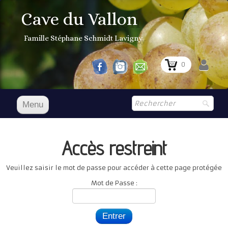
Cave du Vallon
Famille Stéphane Schmidt Lavigny
0
Menu
Accueil
Accès restreint
NOS VINS
Boutique
▼
Veuillez saisir le mot de passe pour accéder à cette page protégée
Mot de Passe :
Prix Courant
1er Grand Cru