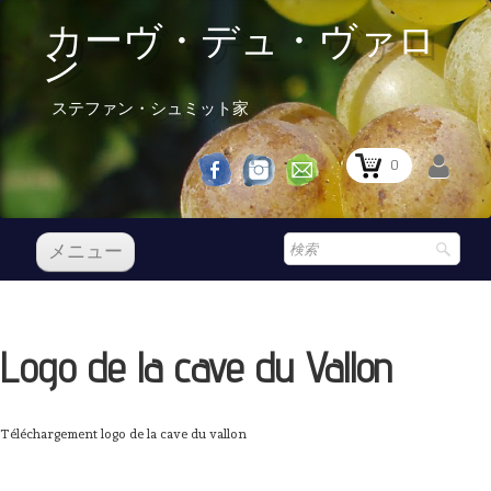
カーヴ・デュ・ヴァロ
ン
ステファン・シュミット家
0
メニュー
レセプション
私たちのワイン
Logo de la cave du Vallon
Boutique
▼
Prix Courant
Téléchargement logo de la cave du vallon
レセプション