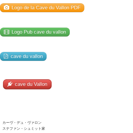
Logo de la Cave du Vallon PDF
Présentation
Dégustation
Logo Pub cave du vallon
Infos pratiques
▼
Médias
▼
cave du vallon
Login
▼
日本語
▼
cave du Vallon
カーヴ・デュ・ヴァロン
ステファン・シュミット家