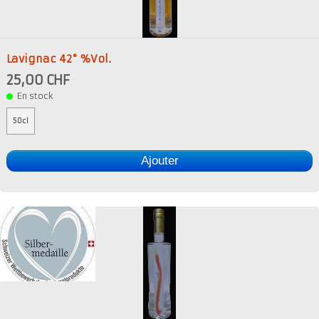
Présentation
Dégustation
Lavignac 42° %Vol.
Infos pratiques
▼
25,00 CHF
Médias
▼
En stock
50cl
Login
▼
Ajouter
Français
▼