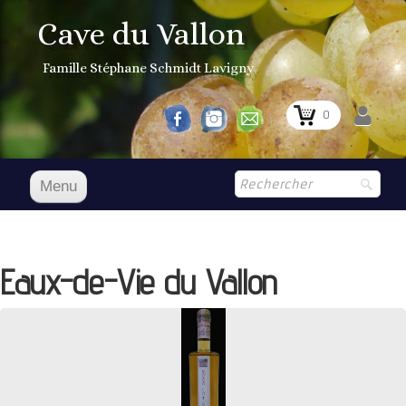
Cave du Vallon
Famille Stéphane Schmidt Lavigny
0
Menu
Accueil
NOS VINS
Eaux-de-Vie du Vallon
Boutique
▼
Prix Courant
1er Grand Cru