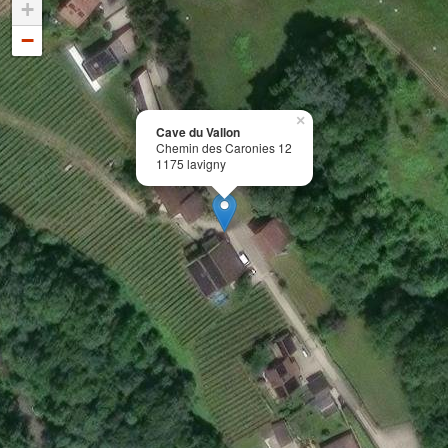
+
−
×
Cave du Vallon
Chemin des Caronies 12
1175 lavigny