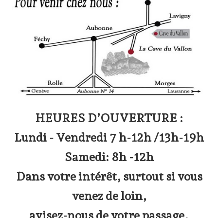
Présentation
Dégustation
Infos pratiques
▼
Médias
▼
Login
▼
Français
HEURES D’OUVERTURE :
▼
Lundi - Vendredi 7 h-12h /13h-19h
Samedi: 8h -12h
Dans votre intérêt, surtout si vous
venez de loin,
avisez-nous de votre passage.