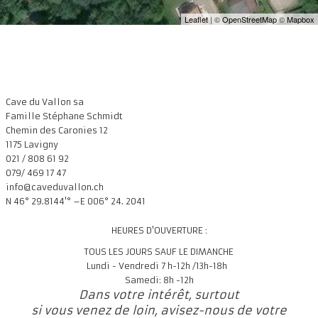
Leaflet
| ©
OpenStreetMap
©
Mapbox
Cave du Vallon sa
Famille Stéphane Schmidt
Chemin des Caronies 12
1175 Lavigny
021 / 808 61 92
079/ 469 17 47
info@caveduvallon.ch
N 46° 29.8144'° –E 006° 24. 2041
HEURES D'OUVERTURE :
TOUS LES JOURS SAUF LE DIMANCHE
Lundi - Vendredi 7 h-12h /13h-18h
Samedi: 8h -12h
Dans votre intérêt, surtout
si vous venez de loin, avisez-nous de votre