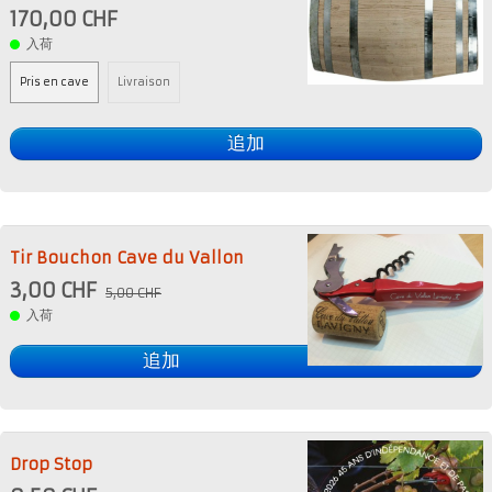
170,00 CHF
入荷
Pris en cave
Livraison
追加
Tir Bouchon Cave du Vallon
3,00 CHF
5,00 CHF
入荷
追加
Drop Stop