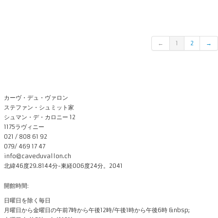
←
1
2
→
カーヴ・デュ・ヴァロン
ステファン・シュミット家
シュマン・デ・カロニー 12
1175ラヴィニー
021 / 808 61 92
079/ 469 17 47
info@caveduvallon.ch
北緯46度29.8144分-東経006度24分。2041
開館時間:
日曜日を除く毎日
月曜日から金曜日の午前7時から午後12時/午後1時から午後6時 &nbsp;