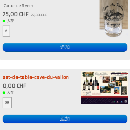
Carton de 6 verre
25,00 CHF
27,00 CHF
入荷
6
追加
set-de-table-cave-du-vallon
0,00 CHF
入荷
50
追加