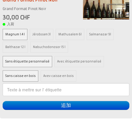
Grand Format Pinot Noir
Grand Format Pinot Noir
30,00 CHF
入荷
Magnum 1.4 l
Jéroboam 3l
Mathusalem 6l
Salmanazar 9l
Balthazar 12 l
Nabuchodonosor 15 l
Sans étiquette personnalisé
Avec étiquette personnalisé
Sans caisse en bois
Avev caisse en bois
追加