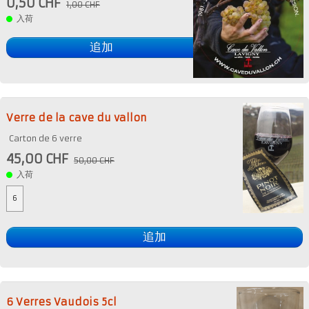
0,50 CHF
1,00 CHF
入荷
追加
Verre de la cave du vallon
Carton de 6 verre
45,00 CHF
50,00 CHF
入荷
6
追加
6 Verres Vaudois 5cl