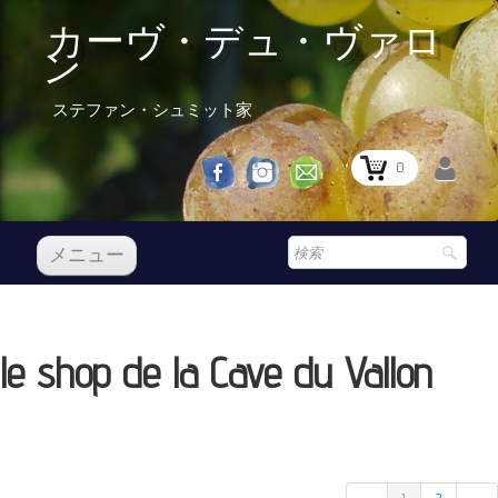
カーヴ・デュ・ヴァロ
ン
ステファン・シュミット家
0
メニュー
レセプション
私たちのワイン
le shop de la Cave du Vallon
Boutique
▼
Prix Courant
レセプション