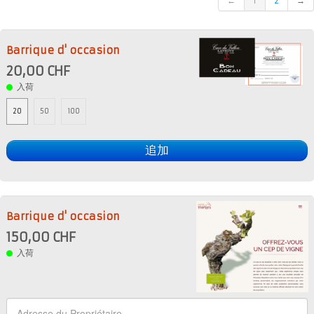
←
1
2
→
Présentation
Dégustation
Barrique d' occasion
20,00 CHF
Infos pratiques
▼
入荷
Médias
▼
20
50
100
Login
▼
追加
日本語
▼
Barrique d' occasion
150,00 CHF
入荷