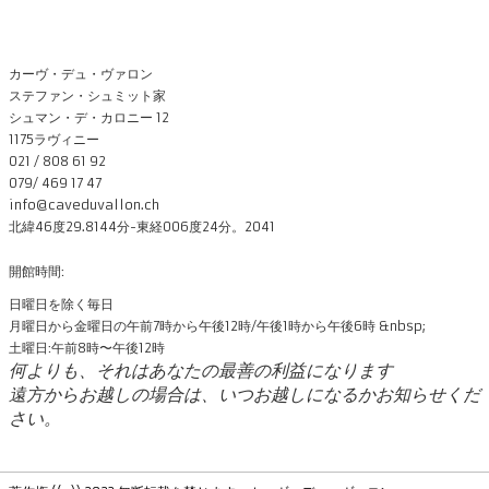
カーヴ・デュ・ヴァロン
ステファン・シュミット家
シュマン・デ・カロニー 12
1175ラヴィニー
021 / 808 61 92
079/ 469 17 47
info@caveduvallon.ch
北緯46度29.8144分-東経006度24分。2041
開館時間:
日曜日を除く毎日
月曜日から金曜日の午前7時から午後12時/午後1時から午後6時 &nbsp;
土曜日:午前8時〜午後12時
何よりも、それはあなたの最善の利益になります
遠方からお越しの場合は、いつお越しになるかお知らせくだ
さい。