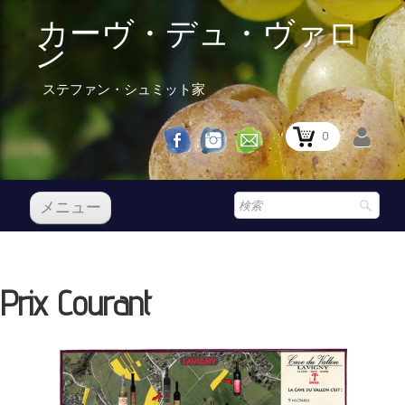
カーヴ・デュ・ヴァロ
ン
ステファン・シュミット家
0
メニュー
レセプション
私たちのワイン
Prix Courant
Boutique
▼
Prix Courant
レセプション