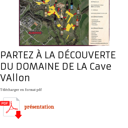
Présentation
Dégustation
Infos pratiques
▼
Médias
▼
PARTEZ À LA DÉCOUVERTE
Login
▼
DU DOMAINE DE LA Cave
日本語
VAllon
▼
Télécharger en format pdf
présentation