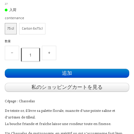
27
入荷
contenance
75 cl
Carton 6x75cl
数量
−
+
追加
私のショッピングカートを見る
Cépage : Chasselas
De teinte or, il livre sa palette florale, nuancée d'une pointe saline et
d'arômes de tilleul.
La bouche friande et fraîche laisse une rondeur toute en finesse.
Un Chasselas de gastronomie, en apéritif ou qui s'accompagne fort bien