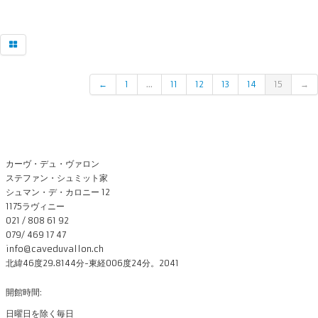
←
1
...
11
12
13
14
15
→
カーヴ・デュ・ヴァロン
ステファン・シュミット家
シュマン・デ・カロニー 12
1175ラヴィニー
021 / 808 61 92
079/ 469 17 47
info@caveduvallon.ch
北緯46度29.8144分-東経006度24分。2041
開館時間:
日曜日を除く毎日