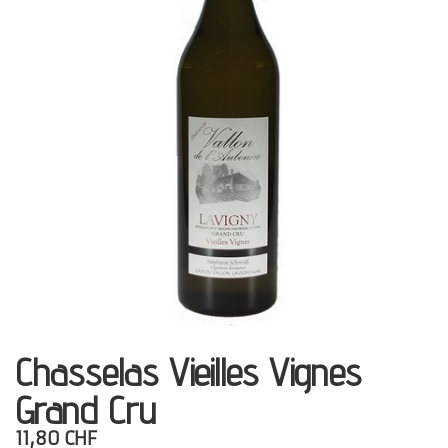
Présentation
Dégustation
Infos pratiques
▼
Médias
▼
Login
▼
日本語
▼
Chasselas Vieilles Vignes
Grand Cru
11,80 CHF