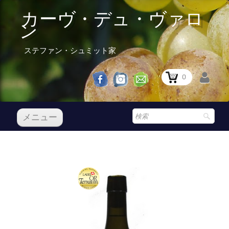
カーヴ・デュ・ヴァロ
ン
ステファン・シュミット家
0
メニュー
レセプション
私たちのワイン
Boutique
▼
Prix Courant
レセプション