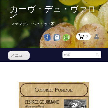
カーヴ・デュ・ヴァロ
ン
ステファン・シュミット家
0
メニュー
レセプション
私たちのワイン
Boutique
▼
Prix Courant
レセプション