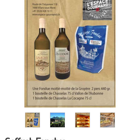
Présentation
Dégustation
Infos pratiques
▼
Médias
▼
Login
▼
日本語
▼