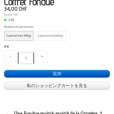
Coffret Fondue
34,00 CHF
fondue-coff
入荷
Nombre de personnes
2 personnes 440gr
3 personnes 660gr.
数量
−
+
追加
私のショッピングカートを見る
Une Fondue moitié-moitié de la Gruyère 2