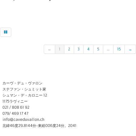
←
1
2
3
4
5
...
15
→
カーヴ・デュ・ヴァロン
ステファン・シュミット家
シュマン・デ・カロニー 12
1175ラヴィニー
021 / 808 61 92
079/ 469 17 47
info@caveduvallon.ch
北緯46度29.8144分-東経006度24分。2041