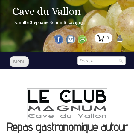
Cave du Vallon
Famille Stéphane Schmidt Lavigny
0
Menu
Accueil
Nos vins
Boutique
▼
Shop
▼
Repas gastronomique autour
Prix Courant