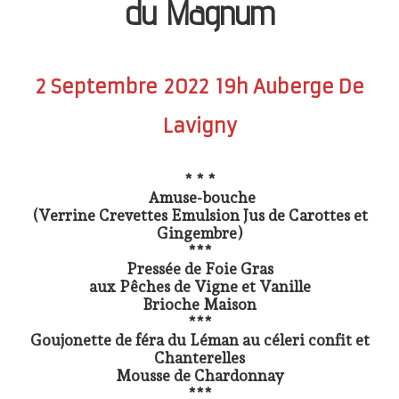
du Magnum
Accueil
Présentation
2 Septembre 2022 19h Auberge De
Dégustation
Infos pratiques
▼
Lavigny
Médias
▼
* * *
Amuse-bouche
Login
▼
(Verrine Crevettes Emulsion Jus de Carottes et
Gingembre)
***
English
▼
Pressée de Foie Gras
aux Pêches de Vigne et Vanille
Brioche Maison
***
Goujonette de féra du Léman au céleri confit et
Chanterelles
Mousse de Chardonnay
***