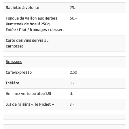
Raclette à volonté
25.-
Fondue du Vallon aux Herbes
50.-
Rumsteak de boeuf 250g
Entée / Plat / fromages / dessert
Carte des vins servis au
carnotzet
Boissons
Café/Expresso
2.50
Théière
3.-
Henniez verte ou bleu 1.5l
4.-
Jus de raisins « le Pichet »
3.-