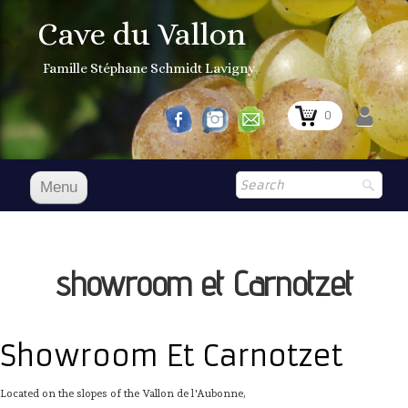
Cave du Vallon
Famille Stéphane Schmidt Lavigny
0
Menu
Accueil
Nos vins
showroom et Carnotzet
Boutique
▼
Shop
▼
Showroom Et Carnotzet
Prix Courant
Located on the slopes of the Vallon de l'Aubonne,