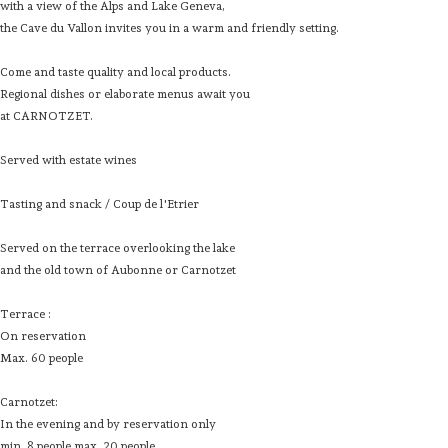
with a view of the Alps and Lake Geneva,
Accueil
the Cave du Vallon invites you in a warm and friendly setting.
Présentation
Come and taste quality and local products.
Dégustation
Regional dishes or elaborate menus await you
at CARNOTZET.
Infos pratiques
▼
Served with estate wines
Médias
▼
Tasting and snack / Coup de l'Etrier
Login
▼
Served on the terrace overlooking the lake
and the old town of Aubonne or Carnotzet
English
▼
Terrace :
On reservation
Max. 60 people
Carnotzet:
In the evening and by reservation only
min. 8 people max. 20 people