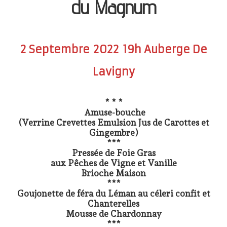
du Magnum
Präsentation
Degustation
Infos pratiques
▼
2 Septembre 2022 19h Auberge De
Médias
▼
Lavigny
Login
▼
* * *
Amuse-bouche
Deutsch
▼
(Verrine Crevettes Emulsion Jus de Carottes et
Gingembre)
***
Pressée de Foie Gras
aux Pêches de Vigne et Vanille
Brioche Maison
***
Goujonette de féra du Léman au céleri confit et
Chanterelles
Mousse de Chardonnay
***