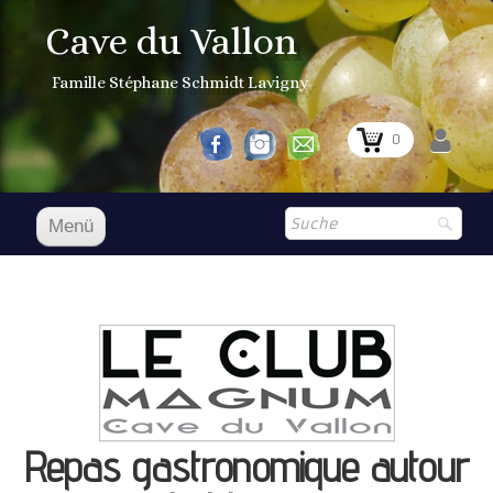
Cave du Vallon
Famille Stéphane Schmidt Lavigny
0
Menü
Accueil D
Unsere Weine
Boutique
▼
Aktueller Preis
Repas gastronomique autour
Cocagne 1er Grand Cru