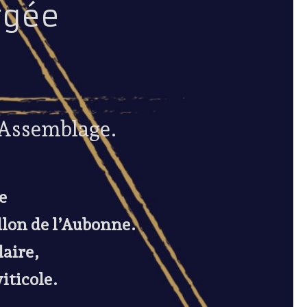
rgée
 Assemblage.
e
llon de l’Aubonne.
aire,
iticole.