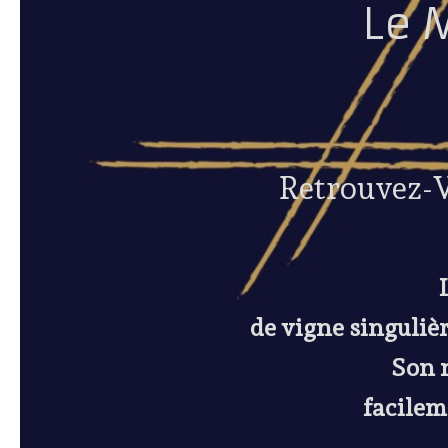
Le 
Retrouvez-V
de vigne singuliè
Son 
facilem