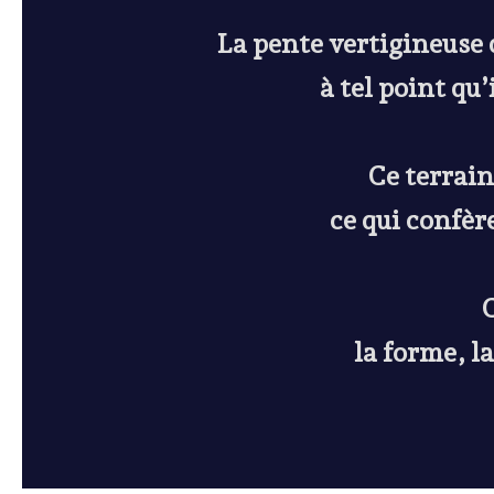
La pente vertigineuse 
à tel point qu
Ce terrain
ce qui confèr
C
la forme, l