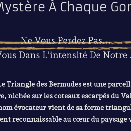
Mystère À Chaque Go
Ne Vous Perdez Pas...
ous Dans L'intensité De Notre
Le Triangle des Bermudes est une parcell
re, nichée sur les coteaux escarpés du Va
nom évocateur vient de sa forme triangul
ent reconnaissable au cœur du paysage v