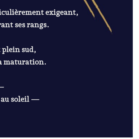
ticulièrement exigeant,
rant ses rangs.
 plein sud,
sa maturation.
 —
 au soleil —