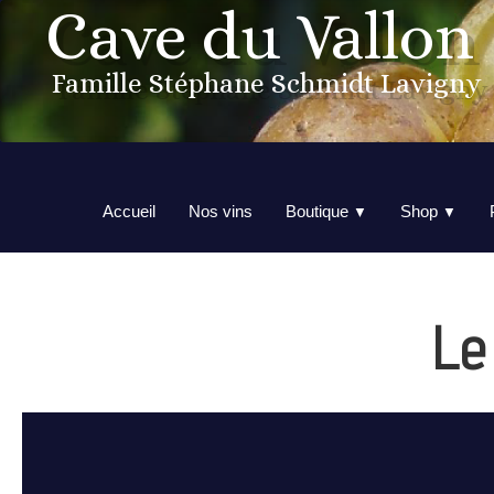
Cave du Vallon
Famille Stéphane Schmidt Lavigny
Accueil
Nos vins
Boutique
Shop
▼
▼
Le