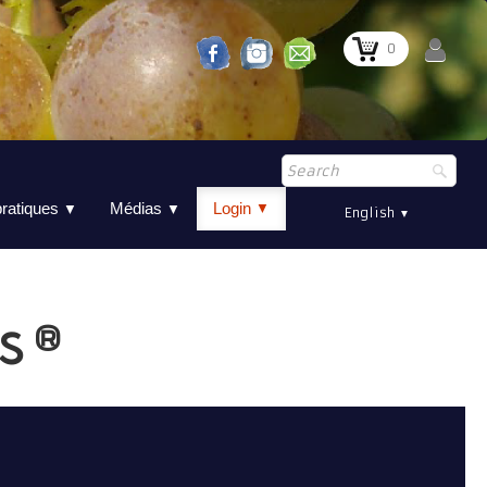
0
pratiques
Médias
Login
▼
▼
▼
English
▼
s
®