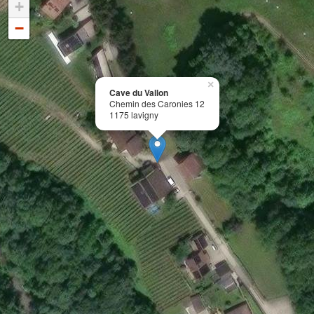
+
−
×
Cave du Vallon
Chemin des Caronies 12
1175 lavigny