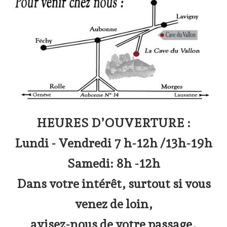
Präsentation
Degustation
Infos pratiques
▼
Médias
▼
Login
▼
Deutsch
HEURES D’OUVERTURE :
▼
Lundi - Vendredi 7 h-12h /13h-19h
Samedi: 8h -12h
Dans votre intérêt, surtout si vous
venez de loin,
avisez-nous de votre passage.