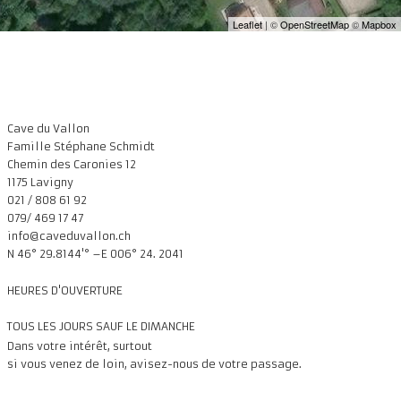
Leaflet
| ©
OpenStreetMap
©
Mapbox
Cave du Vallon
Famille Stéphane Schmidt
Chemin des Caronies 12
1175 Lavigny
021 / 808 61 92
079/ 469 17 47
info@caveduvallon.ch
N 46° 29.8144'° –E 006° 24. 2041
HEURES D'OUVERTURE
TOUS LES JOURS SAUF LE DIMANCHE
Da
ns votre intérêt, surtout
si vous venez de loin, avisez-nous de votre passage.