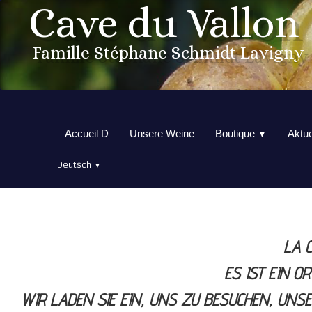
Cave du Vallon
Famille Stéphane Schmidt Lavigny
Accueil D
Unsere Weine
Boutique
Aktue
▼
Deutsch
▼
LA C
ES IST EIN O
WIR LADEN SIE EIN, UNS ZU BESUCHEN, UNSE