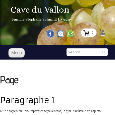
Cave du Vallon
Famille Stéphane Schmidt Lavigny
0
Menu
Accueil
Nos vins
Page
Boutique
▼
Shop
▼
Paragraphe 1
Prix Courant
Nunc sapien mauris, imperdiet ac pellentesque quis, facilisis non sapien.