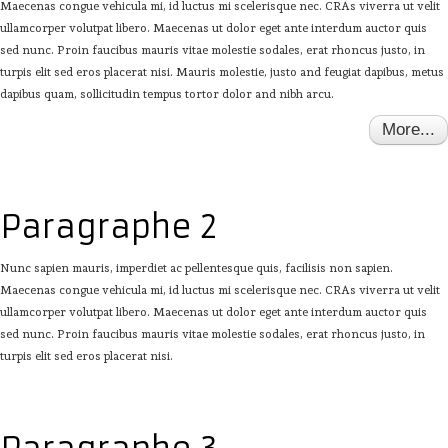
Maecenas congue vehicula mi, id luctus mi scelerisque nec. CRAs viverra ut velit
Accueil
ullamcorper volutpat libero. Maecenas ut dolor eget ante interdum auctor quis
sed nunc. Proin faucibus mauris vitae molestie sodales, erat rhoncus justo, in
Présentation
turpis elit sed eros placerat nisi. Mauris molestie, justo and feugiat dapibus, metus
Dégustation
dapibus quam, sollicitudin tempus tortor dolor and nibh arcu.
More...
Infos pratiques
▼
Médias
▼
Paragraphe 2
Login
▼
Nunc sapien mauris, imperdiet ac pellentesque quis, facilisis non sapien.
English
▼
Maecenas congue vehicula mi, id luctus mi scelerisque nec. CRAs viverra ut velit
ullamcorper volutpat libero. Maecenas ut dolor eget ante interdum auctor quis
sed nunc. Proin faucibus mauris vitae molestie sodales, erat rhoncus justo, in
turpis elit sed eros placerat nisi.