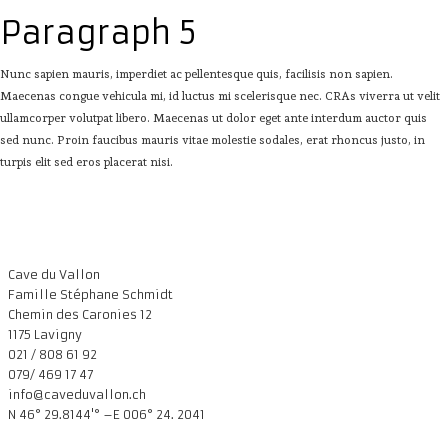
Paragraph 5
Nunc sapien mauris, imperdiet ac pellentesque quis, facilisis non sapien.
Maecenas congue vehicula mi, id luctus mi scelerisque nec. CRAs viverra ut velit
ullamcorper volutpat libero. Maecenas ut dolor eget ante interdum auctor quis
sed nunc. Proin faucibus mauris vitae molestie sodales, erat rhoncus justo, in
turpis elit sed eros placerat nisi.
Cave du Vallon
Famille Stéphane Schmidt
Chemin des Caronies 12
1175 Lavigny
021 / 808 61 92
079/ 469 17 47
info@caveduvallon.ch
N 46° 29.8144'° –E 006° 24. 2041