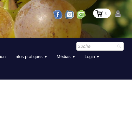
0
ion
Infos pratiques
Médias
Login
▼
▼
▼