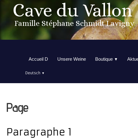
Cave du Vallon
Famille Stéphane Schmidt Lavigny
Accueil D
Unsere Weine
Boutique
Aktue
▼
Deutsch
▼
Page
Paragraphe 1