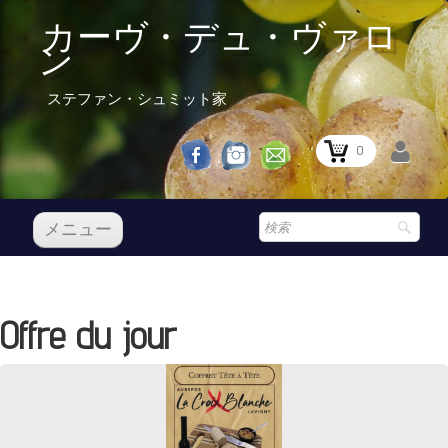
カーヴ・デュ・ヴァロ
ン
ステファン・シュミット家
0
メニュー
レセプション
私たちのワイン
Offre du jour
Boutique
▼
Prix Courant
レセプション