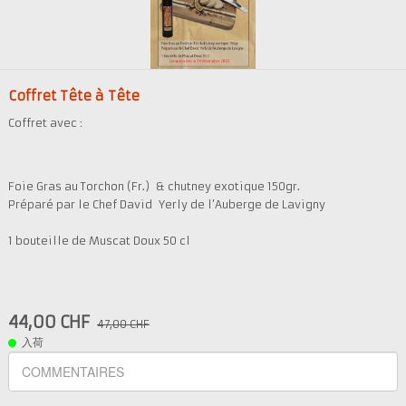
Présentation
Dégustation
Coffret Tête à Tête
Infos pratiques
▼
Coffret avec :
Médias
▼
Login
Foie Gras au Torchon (Fr.) & chutney exotique 150gr.
▼
Préparé par le Chef David Yerly de l’Auberge de Lavigny
日本語
▼
1 bouteille de Muscat Doux 50 cl
44,00 CHF
47,00 CHF
入荷