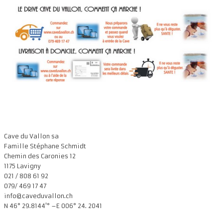
Présentation
Dégustation
Infos pratiques
▼
Médias
▼
Login
▼
Français
▼
Cave du Vallon sa
Famille Stéphane Schmidt
Chemin des Caronies 12
1175 Lavigny
021 / 808 61 92
079/ 469 17 47
info@caveduvallon.ch
N 46° 29.8144'° –E 006° 24. 2041