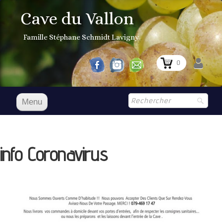
Cave du Vallon
Famille Stéphane Schmidt Lavigny
0
Menu
Accueil
NOS VINS
info Coronavirus
Boutique
▼
Prix Courant
1er Grand Cru