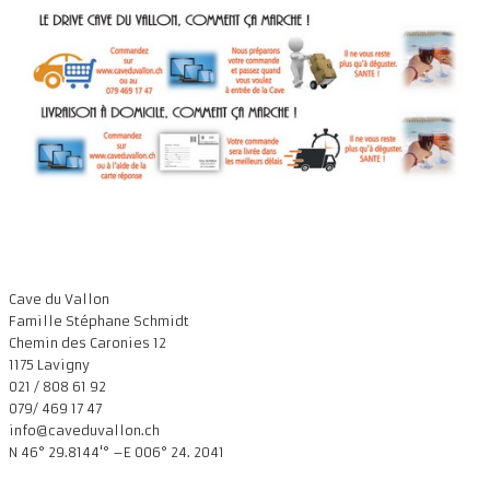
Accueil
Présentation
Dégustation
Infos pratiques
▼
Médias
▼
Login
▼
Cave du Vallon
English
▼
Famille Stéphane Schmidt
Chemin des Caronies 12
1175 Lavigny
021 / 808 61 92
079/ 469 17 47
info@caveduvallon.ch
N 46° 29.8144'° –E 006° 24. 2041