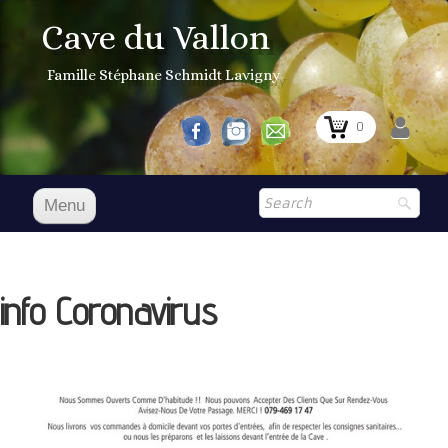
Cave du Vallon
Famille Stéphane Schmidt Lavigny
0
Menu
Accueil
Nos vins
info Coronavirus
Boutique
▼
Shop
▼
Prix Courant