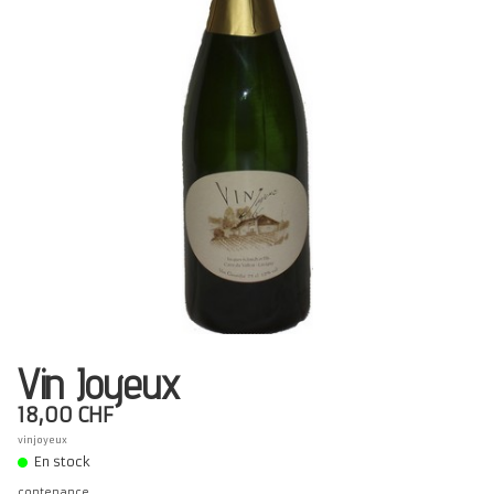
Présentation
Dégustation
Infos pratiques
▼
Médias
▼
Login
▼
Français
▼
Vin Joyeux
18,00 CHF
vinjoyeux
En stock
contenance