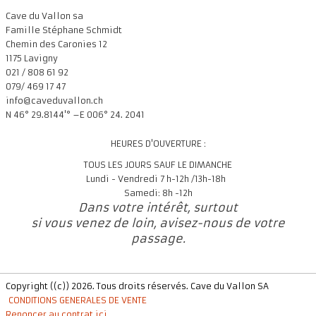
Cave du Vallon sa
Famille Stéphane Schmidt
Chemin des Caronies 12
1175 Lavigny
021 / 808 61 92
079/ 469 17 47
info@caveduvallon.ch
N 46° 29.8144'° –E 006° 24. 2041
HEURES D'OUVERTURE :
TOUS LES JOURS SAUF LE DIMANCHE
Lundi - Vendredi 7 h-12h /13h-18h
Samedi: 8h -12h
Dans votre intérêt, surtout
si vous venez de loin, avisez-nous de votre
passage.
Copyright ((c)) 2026. Tous droits réservés. Cave du Vallon SA
CONDITIONS GENERALES DE VENTE
Renoncer au contrat ici