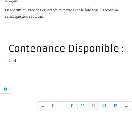
bouquet.
En apéritif ou avec des crustacés et même avec le foie gras, l'accord ne
serait que plus séduisant
Contenance Disponible :
75 cl
←
1
...
11
12
13
14
15
→