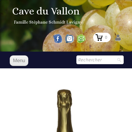
Cave du Vallon
Famille Stéphane Schmidt Lavigny
0
Menu
Accueil
NOS VINS
Boutique
▼
Prix Courant
1er Grand Cru