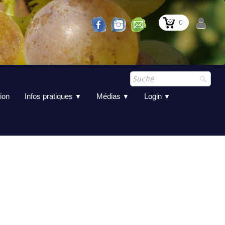
0
ion
Infos pratiques
Médias
Login
▼
▼
▼