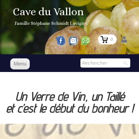
Cave du Vallon
Famille Stéphane Schmidt Lavigny
0
Menu
Accueil
NOS VINS
Un Verre de Vin, un Taillé
Boutique
▼
et c’est le début du bonheur !
Prix Courant
1er Grand Cru