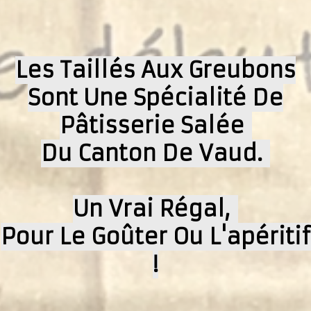
Présentation
Dégustation
Infos pratiques
▼
Les Taillés Aux Greubons
Sont Une Spécialité De
Médias
▼
Pâtisserie Salée
Login
▼
Du Canton De Vaud.
Français
▼
Un Vrai Régal,
Pour Le Goûter Ou L'apéritif
!