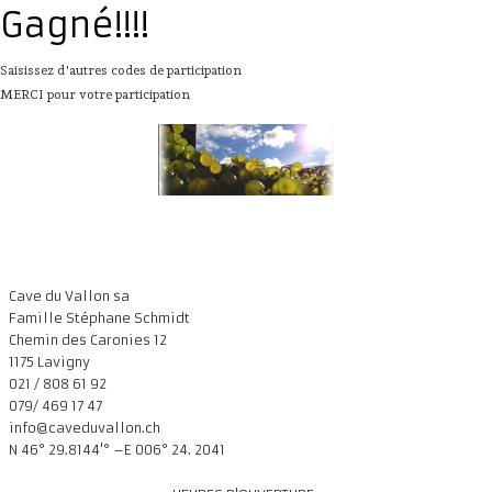
Présentation
Gagné!!!!
Dégustation
Saisissez d'autres codes de participation
Infos pratiques
▼
MERCI pour votre participation
Médias
▼
Login
▼
Français
▼
Cave du Vallon sa
Famille Stéphane Schmidt
Chemin des Caronies 12
1175 Lavigny
021 / 808 61 92
079/ 469 17 47
info@caveduvallon.ch
N 46° 29.8144'° –E 006° 24. 2041