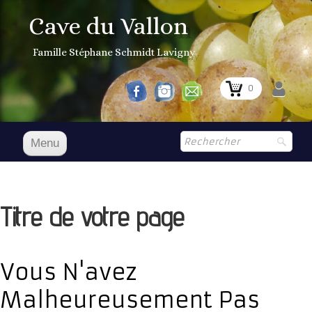
Cave du Vallon
Famille Stéphane Schmidt Lavigny
0
Menu
Accueil
NOS VINS
Titre de votre page
Boutique
▼
Prix Courant
Vous N'avez
1er Grand Cru
Malheureusement Pas