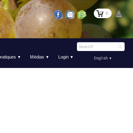
0
pratiques
Médias
Login
▼
▼
▼
English
▼