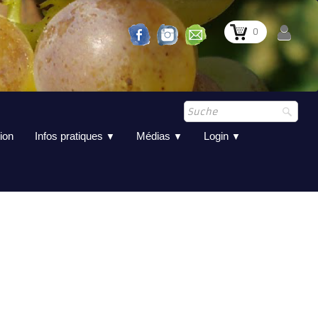
0
ion
Infos pratiques
Médias
Login
▼
▼
▼