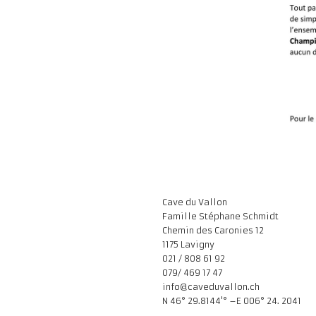
Cave du Vallon
Famille Stéphane Schmidt
Chemin des Caronies 12
1175 Lavigny
021 / 808 61 92
079/ 469 17 47
info@caveduvallon.ch
N 46° 29.8144'° –E 006° 24. 2041