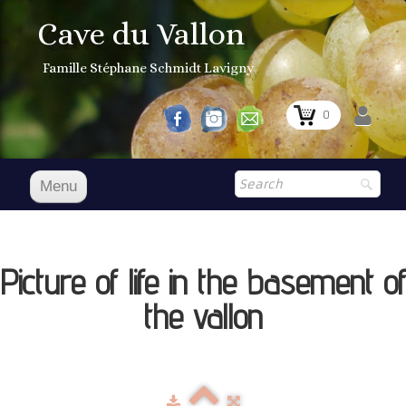
Cave du Vallon
Famille Stéphane Schmidt Lavigny
0
Menu
Accueil
Nos vins
Picture of life in the basement of
Boutique
▼
the vallon
Shop
▼
Prix Courant