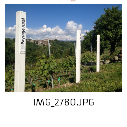
Accueil
Présentation
Dégustation
Infos pratiques
▼
Médias
▼
Login
▼
English
▼
IMG_2780.JPG