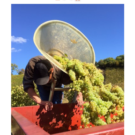
Präsentation
Degustation
Infos pratiques
▼
Médias
▼
Login
▼
Deutsch
▼