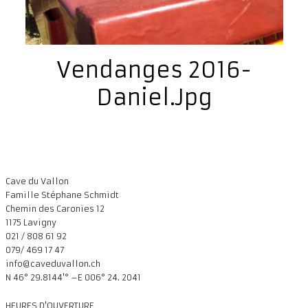
Vendanges 2016-
Daniel.jpg
Cave du Vallon
Famille Stéphane Schmidt
Chemin des Caronies 12
1175 Lavigny
021 / 808 61 92
079/ 469 17 47
info@caveduvallon.ch
N 46° 29.8144'° –E 006° 24. 2041
HEURES D'OUVERTURE