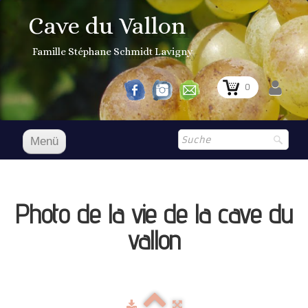
Cave du Vallon
Famille Stéphane Schmidt Lavigny
0
Menü
Accueil D
Unsere Weine
Photo de la vie de la cave du
Boutique
▼
vallon
Aktueller Preis
Cocagne 1er Grand Cru