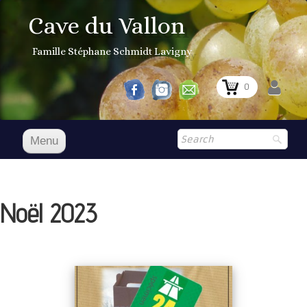
Cave du Vallon
Famille Stéphane Schmidt Lavigny
0
Menu
Accueil
Nos vins
Noël 2023
Boutique
▼
Shop
▼
Prix Courant