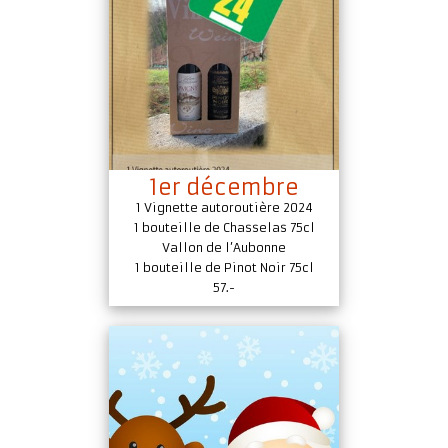
Accueil
Présentation
Dégustation
Infos pratiques
▼
Médias
1er décembre
▼
1 Vignette autoroutière 2024
1 bouteille de Chasselas 75cl
Login
▼
Vallon de l’Aubonne
1 bouteille de Pinot Noir 75cl
English
▼
57.-