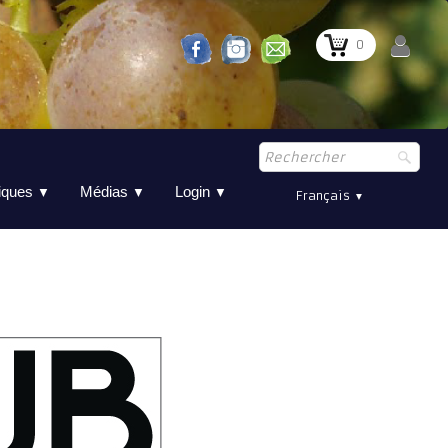
0
tiques
Médias
Login
▼
▼
▼
Français
▼