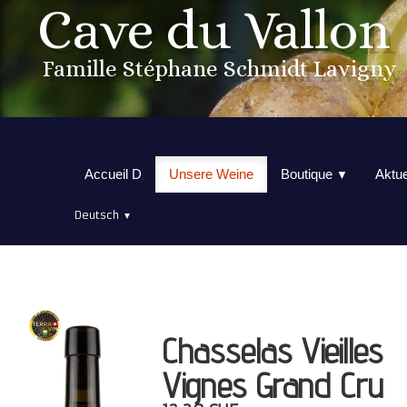
Cave du Vallon
Famille Stéphane Schmidt Lavigny
Accueil D
Unsere Weine
Boutique
Aktue
▼
Deutsch
▼
Chasselas Vieilles
Vignes Grand Cru