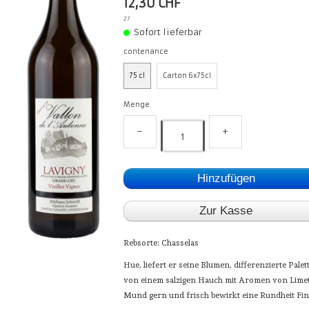
12,30 CHF
27
Sofort lieferbar
contenance
75 cl
Carton 6x75cl
Menge
−
+
Hinzufügen
Zur Kasse
Rebsorte: Chasselas
Hue, liefert er seine Blumen, differenzierte Palet
von einem salzigen Hauch mit Aromen von Limet
Mund gern und frisch bewirkt eine Rundheit Fin