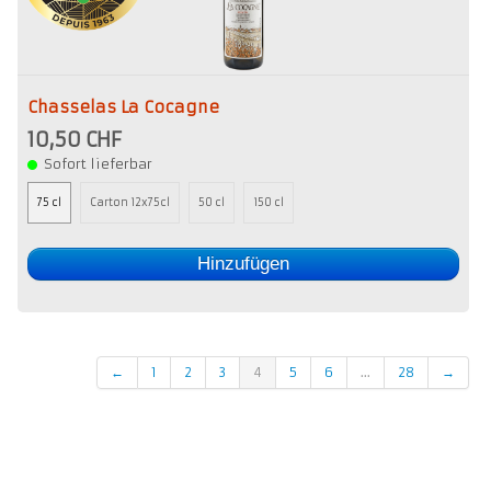
Chasselas La Cocagne
10,50 CHF
Sofort lieferbar
75 cl
Carton 12x75cl
50 cl
150 cl
Hinzufügen
←
1
2
3
4
5
6
...
28
→