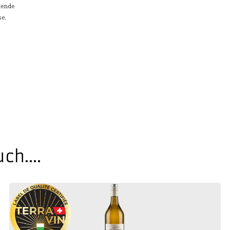
tende
se.
h....