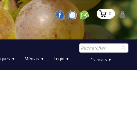
0
tiques
Médias
Login
▼
▼
▼
Français
▼