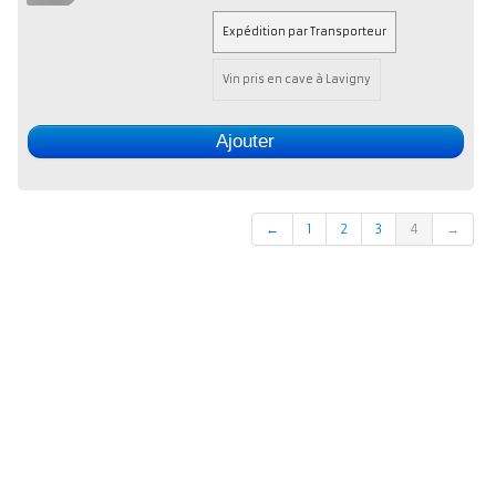
Expédition par Transporteur
Vin pris en cave à Lavigny
Ajouter
←
1
2
3
4
→