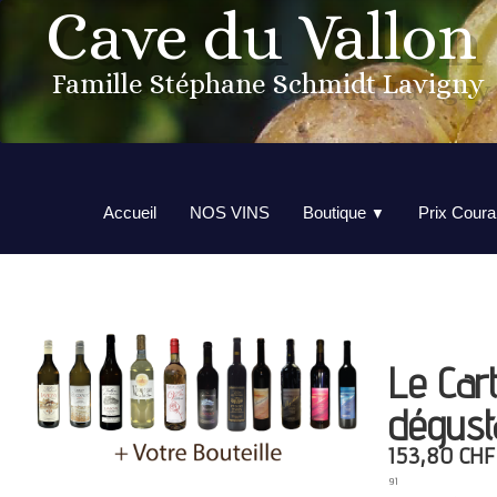
Cave du Vallon
Famille Stéphane Schmidt Lavigny
Accueil
NOS VINS
Boutique
Prix Coura
▼
Le Car
dégust
153,80 CHF
91