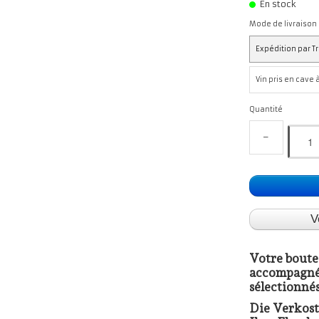
En stock
Mode de livraison
Expédition par T
Vin pris en cave 
Quantité
−
V
Votre boutei
accompagnée
sélectionnés
Die Verkos