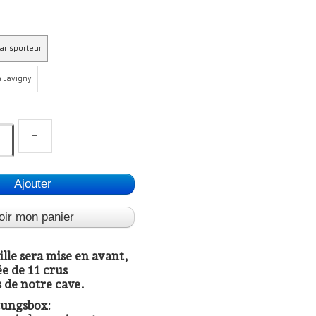
ransporteur
à Lavigny
+
Ajouter
oir mon panier
lle sera mise en avant,
 de 11 crus
 de notre cave.
tungsbox: