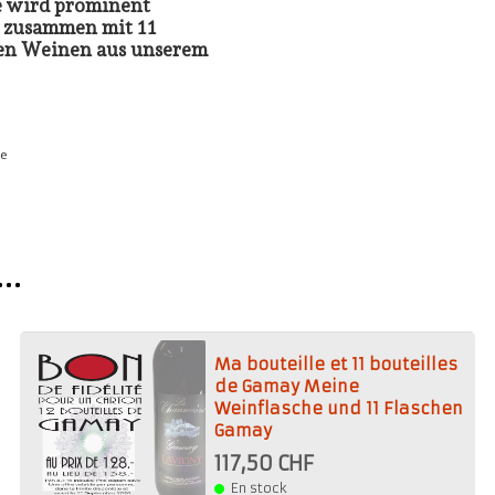
e wird prominent
, zusammen mit 11
en Weinen aus unserem
se
..
Ma bouteille et 11 bouteilles
de Gamay Meine
Weinflasche und 11 Flaschen
Gamay
117,50 CHF
En stock