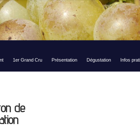
nt
1er Grand Cru
Présentation
Dégustation
Infos pra
ton de
ation