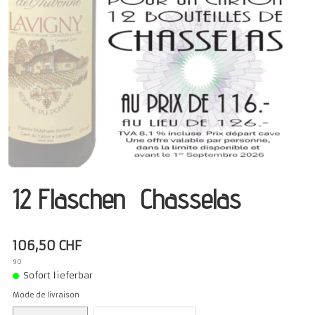
Präsentation
Degustation
Infos pratiques
▼
Médias
▼
Login
▼
Deutsch
▼
12 Flaschen Chasselas
106,50 CHF
90
Sofort lieferbar
Mode de livraison