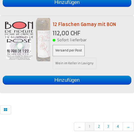
Hinzufügen
12 Flaschen Gamay mit BON
112,00 CHF
Sofort lieferbar
Versand per Post
Wein im Keller in Lavigny
Hinzufügen
←
1
2
3
4
→