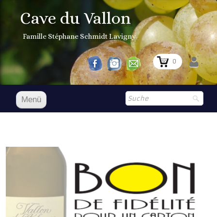
Cave du Vallon
Famille Stéphane Schmidt Lavigny
0
Menü
Accueil D
Unsere Weine
Boutique
▼
Aktueller Preis
Cocagne 1er Grand Cru