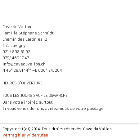
Cave du Vallon
Famille Stéphane Schmidt
Chemin des Caronies 12
1175 Lavigny
021 / 808 61 92
079/ 469 17 47
info@caveduvallon.ch
N 46° 29.8144'° –E 006° 24. 2041
HEURES D'OUVERTURE
TOUS LES JOURS SAUF LE DIMANCHE
Da
ns votre intérêt, surtout
si vous venez de loin, avisez-nous de votre passage.
Copyright ((c)) 2014. Tous droits réservés. Cave du Vallon
Vertrag hier widerrufen