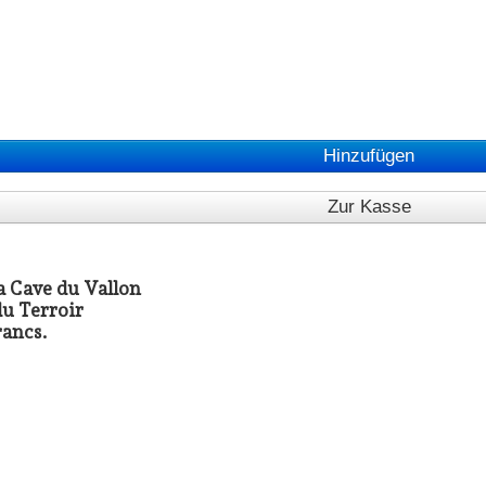
Hinzufügen
Zur Kasse
la Cave du Vallon
du Terroir
rancs.