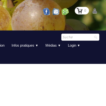
0
ion
Infos pratiques
Médias
Login
▼
▼
▼