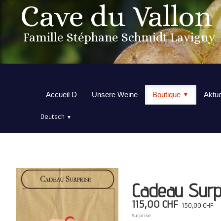
Cave du Vallon
Famille Stéphane Schmidt Lavigny
Accueil D
Unsere Weine
Boutique
Aktue
▼
Deutsch
▼
Cadeau Surp
115,00 CHF
150,00 CHF
Surprise