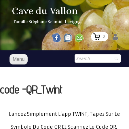
Cave du Vallon
Famille Stéphane Schmidt Lavigny
0
Menu
Accueil
Nos vins
code -QR_Twint
Boutique
▼
Shop
▼
Lancez Simplement L'app TWINT, Tapez Sur Le
Prix Courant
Symbole Du Code QR Et Scannez Le Code QR.