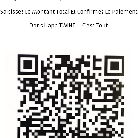
Accueil
Saisissez Le Montant Total Et Confirmez Le Paiement
Présentation
Dans L'app TWINT – C'est Tout.
Dégustation
Infos pratiques
▼
Médias
▼
Login
▼
English
▼