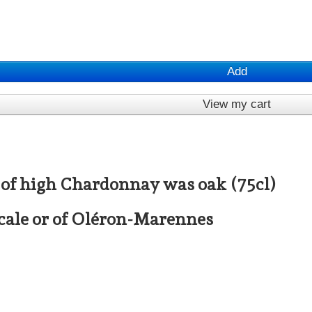
Add
View my cart
s) of high Chardonnay was oak (75cl)
cale or of Oléron-Marennes