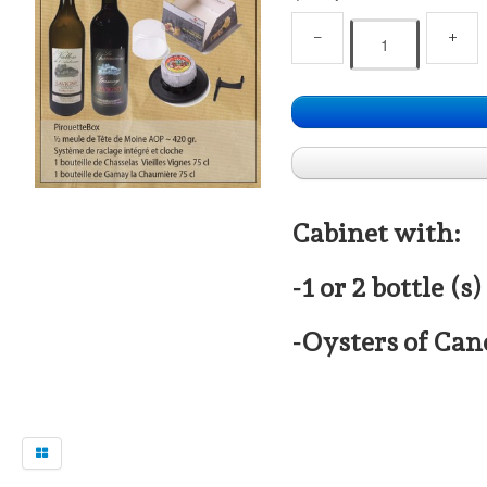
−
+
Cabinet with:
-1 or 2 bottle (
-Oysters of Can