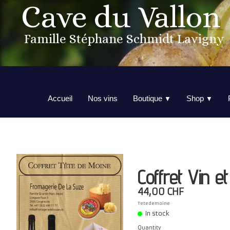
Cave du Vallon
Famille Stéphane Schmidt Lavigny
Accueil
Nos vins
Boutique
Shop
▼
▼
Coffret Vin e
44,00 CHF
Tetedemoine
In stock
Quantity