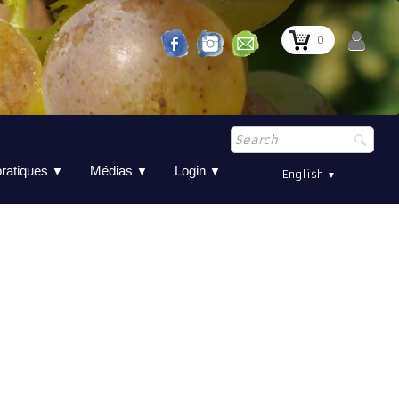
0
pratiques
Médias
Login
▼
▼
▼
English
▼