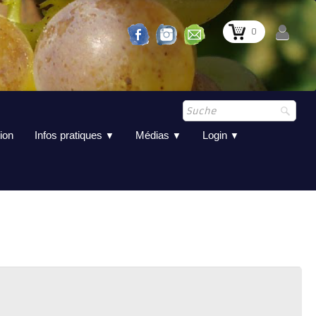
0
ion
Infos pratiques
Médias
Login
▼
▼
▼