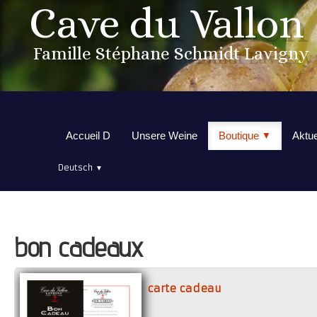
Cave du Vallon
Famille Stéphane Schmidt Lavigny
Accueil D
Unsere Weine
Boutique
Aktue
▼
Deutsch
▼
bon cadeaux
carte cadeau