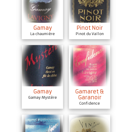
Gamay
Pinot Noir
La chaumière
Pinot du Vallon
Gamay
Gamaret &
Garanoir
Gamay Mystère
Confidence